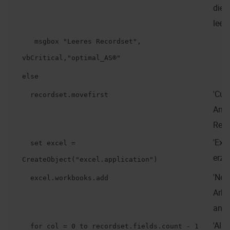
die T
leer 
msgbox "Leeres Recordset",
vbCritical,"optimal_AS®"
else
'Cur
recordset.movefirst
Anfa
Reco
'Exc
set excel =
erze
CreateObject("excel.application")
'Neu
excel.workbooks.add
Arbe
anle
'Alle
for col = 0 to recordset.fields.count - 1