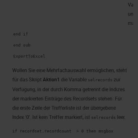
Vari
ungü
mac
end if
end sub
ExportToExcel
Wollen Sie eine Mehrfachauswahl ermöglichen, steht
für das Skript
Aktion1
die Variable
zur
selrecords
Verfügung, in der durch Komma getrennt die Indizes
der markierten Einträge des Recordsets stehen. Für
die erste Zeile der Trefferliste ist der übergebene
Index '0'. Ist kein Treffer markiert, ist
leer.
selrecords
if recordset.recordcount > 0 then msgbox