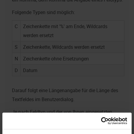
Folgende Typen sind möglich:
C
Zeichenkette mit '%' am Ende, Wildcards
werden ersetzt
S
Zeichenkette, Wildcards werden ersetzt
N
Zeichenkette ohne Ersetzungen
D
Datum
Darauf folgt eine Längenangabe für die Länge des
Textfeldes im Benutzerdialog.
Je nach Feldtyp und der von Ihnen eingesetzten
Datenbank muss die Variable zusätzlich durch
Hochkommas eingeklammert werden.