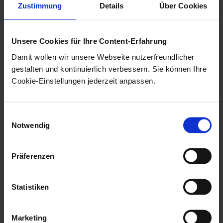
Zustimmung
Details
Über Cookies
Variablen können vorbelegt werden. Im Dialog wird
der angegebene Wert voreingetragen. Der Benutzer
Unsere Cookies für Ihre Content-Erfahrung
kann den Wert bestätigen oder überschreiben.
Damit wollen wir unsere Webseite nutzerfreundlicher
Beispiel für die Syntax einer Variablen mit
gestalten und kontinuierlich verbessern. Sie können Ihre
Vorbelegung:
Cookie-Einstellungen jederzeit anpassen.
$Name,C30@Hellmer$
Einwilligungsauswahl
Der vorbelegte Wert ist durch ein führendes
@
Notwendig
gekennzeichnet. Als Wert selbst kann ebenfalls die
Variable
für den aktuellen Benutzer oder
#BENUTZER#
Präferenzen
für das aktuelle Datum benutzt werden.
#DATUM#
Weiter möglich sind
,
Statistiken
#COMPUTER-IP#
#COMPUTER-
,
.
GUID#
#COMPUTER-NAME#
Marketing