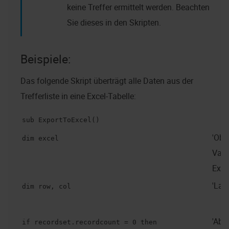
keine Treffer ermittelt werden. Beachten
Sie dieses in den Skripten.
Beispiele:
Das folgende Skript überträgt alle Daten aus der
Trefferliste in eine Excel-Tabelle:
sub ExportToExcel()
'Obje
dim excel
Vari
Exce
'Lau
dim row, col
'Abf
if recordset.recordcount = 0 then