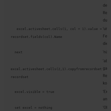
des
Reco
durc
'und
excel.activesheet.cells(1, col + 1).value =
Feld
recordset.fields(col).Name
die e
'näc
next
'ab 2
gan
excel.activesheet.cells(2,1).copyfromrecordset
Reco
recordset
kopi
'Exc
excel.visible = true
anze
'Obje
set excel = nothing