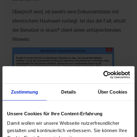
Überprüft wird, ob bereits eine Dokumentdatei mit
identischem Hashwert vorliegt. Ist das der Fall, erhält
der Benutzer in
enaio® client
einen entsprechenden
Hinweis.
Zustimmung
Details
Über Cookies
Unsere Cookies für Ihre Content-Erfahrung
Der Benutzer kann eine Bitprüfung starten, um
Damit wollen wir unsere Webseite nutzerfreundlicher
Unsicherheiten auszuschließen.
gestalten und kontinuierlich verbessern. Sie können Ihre