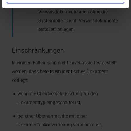
Benutzer können auf diesem Weg
Verweisdokumente auch ohne die
Systemrolle 'Client: Verweisdokumente
erstellen' anlegen.
Einschränkungen
In einigen Fällen kann nicht zuverlässig festgestellt
werden, dass bereits ein identisches Dokument
vorliegt:
wenn die Clientverschlüsselung für den
Dokumenttyp eingeschaltet ist,
bei einer Übernahme, die mit einer
Dokumentenkonvertierung verbunden ist,