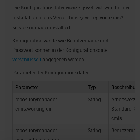
Die Konfigurationsdatei
wird bei der
rmcmis-prod.yml
Installation in das Verzeichnis
von
enaio®
\config
service-manager
installiert.
Konfigurationswerte wie Benutzername und
Passwort können in der Konfigurationsdatei
verschlüsselt
angegeben werden.
Parameter der Konfigurationsdatei:
Parameter
Typ
Beschreibun
repositorymanager-
String
Arbeitsverze
cmis.working-dir
Standard: ${
cmis
repositorymanager-
String
Benutzernam
cmis.auth.username