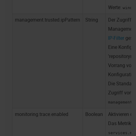
Werte:
windo
management.trusted.ipPattern
String
Der Zugriff 
Management-
IP-Filter
gesic
Eine Konfigur
'repositorym
Vorrang vor 
Konfiguration
Die Standard
Zugriff von a
management.
monitoring.trace.enabled
Boolean
Aktivieren d
Das Metrike
services.me