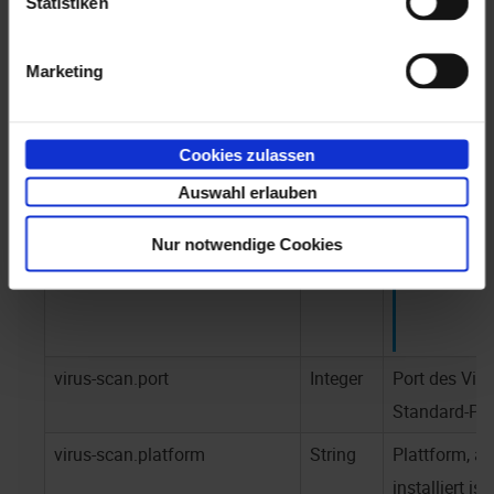
Statistiken
repositorymanager-
Boolean
Vorbelegung
cmis.enaio.set-archivable
Eigenschaft 
Marketing
freigegeben /
Default: fals
nicht freigeg
Cookies zulassen
virus-scan.host
String
Optional kan
Auswahl erlauben
eingebunden
Nur notwendige Cookies
virus-scan.port
Integer
Port des Vir
Standard-Por
virus-scan.platform
String
Plattform, a
installiert ist.