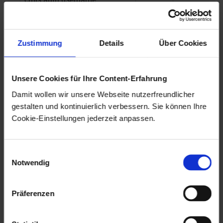
repositorymanager-
String
Passwort de
cmis.auth.password
Zustimmung
Details
Über Cookies
repositorymanager-
Map
Mapping vo
cmis.enaio.repository-
Repositories.
Unsere Cookies für Ihre Content-Erfahrung
mappings
enaio®
-Schrä
Damit wollen wir unsere Webseite nutzerfreundlicher
Bezeichnung
gestalten und kontinuierlich verbessern. Sie können Ihre
Cookie-Einstellungen jederzeit anpassen.
Einwilligungsauswahl
repositorymanager-
String
Verzeichnis, 
Notwendig
cmis.enaio.object-definition-
Objektdefinit
folder
Standard: ${
Präferenzen
cmis.working