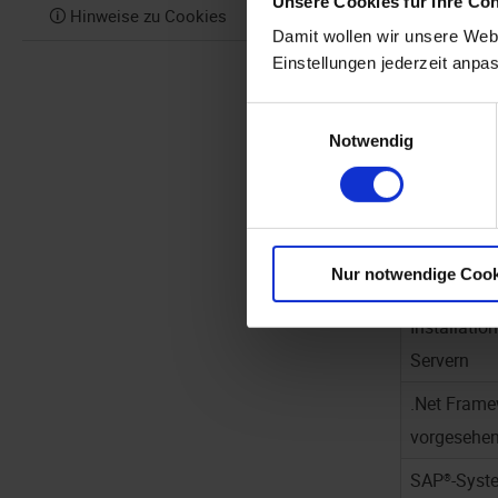
und 'licens
Unsere Cookies für Ihre Co
🛈 Hinweise zu Cookies
Damit wollen wir unsere Webs
technische
Einstellungen jederzeit anpa
SAP® ERP a
Einwilligungsauswahl
Oracle ode
Notwendig
Version 15
SAP GUI in 
Vergabe vo
Nur notwendige Cook
Import der
Installati
Servern
.Net Frame
vorgesehen
SAP®-Syste