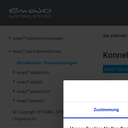
Sie sind hier:
enaio® repository-manager
enaio® erp-s-Konnektoren
Konnek
Konnektoren: Voraussetzungen
enaio® repos
enaio® data2ecm
enaio® data2s
Für die Kon
enaio® jump2ecm
(j2s) müsse
enaio® jump2s
Zustimmung
© Copyright OPTIMAL SYSTEMS 2026
| Impressum
Installatio