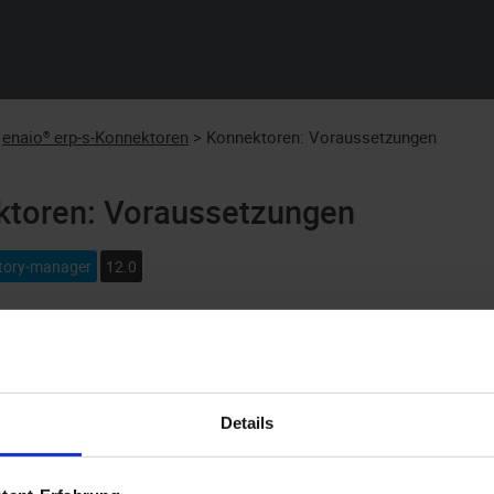
Skip To Main Content
enaio® erp-s-Konnektoren
>
Konnektoren: Voraussetzungen
toren: Voraussetzungen
itory-manager
12.0
nektoren
enaio® data2ecm
(d2e),
enaio® data2s
(d2s),
enaio® ju
n die folgenden Voraussetzungen und Rahmenbedingungen erfüll
Details
n von
enaio® gateway
und
enaio® service-manager
mit den Servic