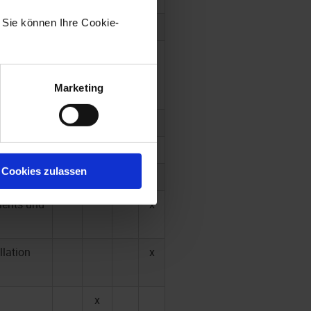
eachten)
. Sie können Ihre Cookie-
x
x
eise
x
x
x
x
ab
Marketing
x
x
x
x
x
x
Cookies zulassen
teme
x
x
x
ients und
x
llation
x
x