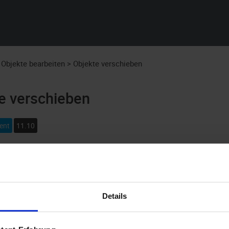
Zu Hauptinhalt springen
Objekte bearbeiten
>
Objekte verschieben
e verschieben
ent
11.10
nen Sie Dokumente und Register innerhalb desselben Schranks 
en des Objekts gleich, nur der Standort ändert sich.
Ordner lassen sich nicht verschieben, da Ordner nur in der obe
Details
Ordnungssystems angelegt werden können.