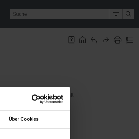
verschieben. Dabei bleiben Inhalt
rsten Ebene innerhalb des
enaio®
-
Über Cookies