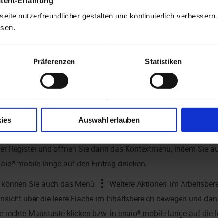
ntent-Erfahrung
t denen Sie Dokumente oder Register verschieben
eite nutzerfreundlicher gestalten und kontinuierlich verbessern
ssen.
ie einen
Standort
.
e ein Dokument oder ein Register aus.
Präferenzen
Statistiken
ie das
Kontextmenü
.
zw. tippen Sie im Kontextmenü auf das
Ausschneiden
-Symb
e einen anderen Ordner oder ein anderes Register.
ies
Auswahl erlauben
 Sie im Navigationsbereich bzw. in der Objektliste des neuen S
er Register und öffnen Sie dann das Kontextmenü, indem Sie au
naio® mobile
lange auf den Eintrag drücken.
iv können Sie auch das Menü
'Weitere Aktionen' im Arbeitsber
nsicht über die leere Fläche im Inhaltsbereich bewegen und d
ie rechte Maustaste klicken bzw. in
enaio® mobile
lange auf die l