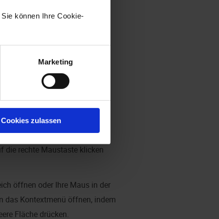
. Sie können Ihre Cookie-
Marketing
ol.
Cookies zulassen
tandorts den entsprechenden
f die rechte Maustaste klicken
eich öffnen oder Ihre Maus in der
ann das Kontextmenü öffnen, indem
eere Fläche drücken.