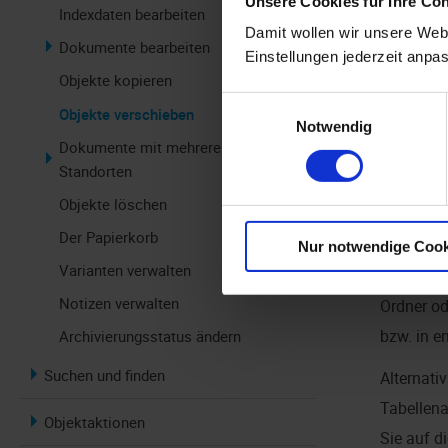
Unsere Cookies für Ihre Co
Indexdaten bearbeiten
Schritte, mi
Damit wollen wir unsere Webs
Dokumente bearbeiten
Einstellungen jederzeit anpa
Öffnen S
Objekte kopieren
Einwilligungsauswahl
Wählen Si
Objekte verschieben
Notwendig
Dokumente mit mehreren
Öffnen S
Standorten
Klicken b
Objekte löschen
Öffnen Si
Der Papierkorb
Nur notwendige Cook
Varianten verwalten
Markieren
Notizen verwalten
Ordner od
bzw. in
e
Archivierungsstatus ändern
Suchen und finden
Alternat
Tabellena
Objektaktionen
Sie auf d