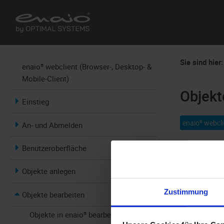
Sie sind hier:
enaio® webclient (Browser-, Desktop- &
Mobile-Client)
Objekt
Einstieg
enaio® webcli
An- und Abmelden
Benutzeroberfläche
In
enaio®
kön
und Indexdat
Objekte anlegen
Zustimmung
Objekte bearbeiten
Objekte in enaio® bearbeiten