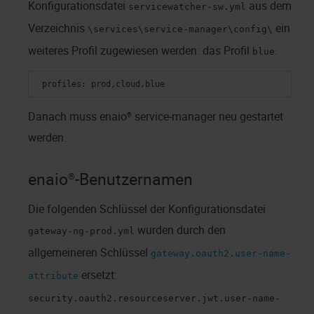
Konfigurationsdatei
aus dem
servicewatcher-sw.yml
Verzeichnis
ein
\services\service-manager\config\
weiteres Profil zugewiesen werden: das Profil
.
blue
 profiles: prod,cloud,blue 
Danach muss
enaio® service-manager
neu gestartet
werden.
enaio®
-Benutzernamen
Die folgenden Schlüssel der Konfigurationsdatei
wurden durch den
gateway-ng-prod.yml
allgemeineren Schlüssel
gateway.oauth2.user-name-
ersetzt:
attribute
security.oauth2.resourceserver.jwt.user-name-