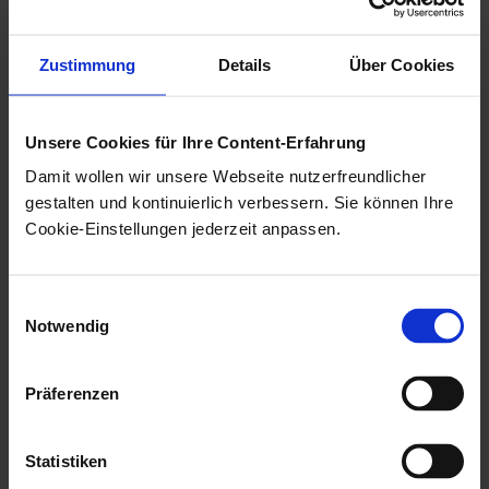
          filters:
            - RewritePath=/api/dms/?(?<segment>.*), /$\{
        - id: resources_route
          uri: lb://DMS
          predicates:
Zustimmung
Details
Über Cookies
            - Path=/resources/**
#       Routes for redirecting old bookmarks to the appl
        - id: detailsviewer_route
          uri: no://op
          predicates:
Unsere Cookies für Ihre Content-Erfahrung
            - Path=/detailsviewer/index.html
          filters:
Damit wollen wir unsere Webseite nutzerfreundlicher
            - RedirectTo=308, /applet/detailsviewer/inde
        - id: pdfview_route
gestalten und kontinuierlich verbessern. Sie können Ihre
          uri: no://op
          predicates:
Cookie-Einstellungen jederzeit anpassen.
            - Path=/dashlets/pdfview/viewer.html
          filters:
            - RedirectTo=308, /applet/pdfview/web/viewer
        - id: oscontentviewer_forceIndexDataFalse_route
          uri: no://op
          predicates:
Einwilligungsauswahl
            - Path=/oscontentviewer/viewer/{id}/
            - Query=pagecount, 1
Notwendig
          filters:
            - RemoveRequestParameter=pagecount
            - AddRequestParameter=osid, {id}
            - AddRequestParameter=forceIndexData, false
            - RedirectTo=308, /applet/contentviewer/inde
Präferenzen
        - id: oscontentviewer_forceIndexDataTrue_route
          uri: no://op
          predicates:
            - Path=/oscontentviewer/viewer/{id}/
          filters:
Statistiken
            - RemoveRequestParameter=pagecount
            - AddRequestParameter=osid, {id}