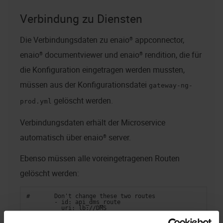
Verbindung zu Diensten
Die Verbindungsdaten zu
enaio® appconnector
,
enaio® documentviewer
und
enaio® rendition
, die für
die Konfiguration eingetragen werden mussten,
müssen aus der Konfigurationsdatei
gateway-ng-
gelöscht werden.
prod.yml
Verbindungsdaten erhält der Microservice
automatisch über
enaio® server
.
Ebenso müssen alle voreingetragenen Routen
gelöscht werden:
#       Don't change these two routes
        - id: api_dms_route
          uri: lb://DMS
          predicates:
            - Path=/api/dms/**