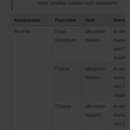
mehr erhalten, werden nicht unterstützt.
Komponente
Parameter
Wert
Bemerk
Browser
Edge
aktuellste
In den I
Chromium
Version
muss Jav
und Co
zugelas
Firefox
aktuellste
In den I
Version
muss Jav
und Co
zugelas
Chrome
aktuellste
In den I
Version
muss Jav
und Co