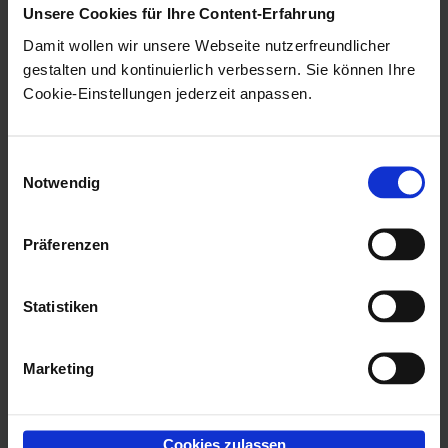
Unsere Cookies für Ihre Content-Erfahrung
365).
Damit wollen wir unsere Webseite nutzerfreundlicher
MS Outlook für
Microsoft
2021,
Für MS 
gestalten und kontinuierlich verbessern. Sie können Ihre
Cookie-Einstellungen jederzeit anpassen.
enaio® Outlook
Outlook
2024,
2024, M
Add-In NG
Microsoft
auch die
365
unterstü
Einwilligungsauswahl
Notwendig
ClickToRun
Das
ena
(lokal),
In NG
wi
Präferenzen
Microsoft
Zusamm
365
Exchang
POP3-Po
Statistiken
unterstü
Es werd
Marketing
komplet
installi
Cookies zulassen