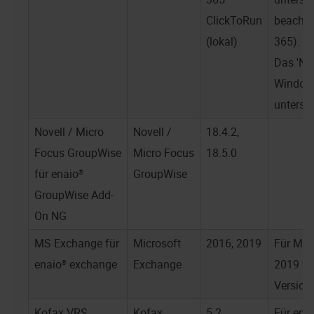
ClickToRun
beachte
(lokal)
365).
Das 'Ne
Windows
unterstü
Novell / Micro
Novell /
18.4.2,
Focus GroupWise
Micro Focus
18.5.0
für
enaio®
GroupWise
GroupWise Add-
On NG
MS Exchange für
Microsoft
2016, 2019
Für MS 
enaio® exchange
Exchange
2019 wi
Version 
Kofax VRS
Kofax
5.2
Für
enai