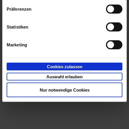
im
Entwicklerbereich
.
Präferenzen
Dort finden Sie ebenfalls allgemeine Informationen
zum
Server-Skripting mit Javascript
.
Statistiken
Das Aktivieren und Deaktivieren von Events in
enaio®
Marketing
administrator
gilt nur für
enaio® client
. Events in
enaio® webclient
werden immer ausgeführt.
Cookies zulassen
Auswahl erlauben
Nur notwendige Cookies