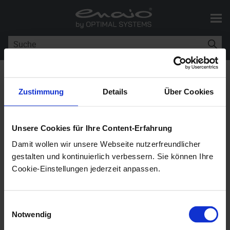
Skip To Main Content
Sie sind hier:
Events für enaio®
>
Events für enaio webclient
Zustimmung
Details
Über Cookies
Events für
enaio® webclient
Unsere Cookies für Ihre Content-Erfahrung
Damit wollen wir unsere Webseite nutzerfreundlicher
enaio® editor-for-events
11.10
gestalten und kontinuierlich verbessern. Sie können Ihre
Cookie-Einstellungen jederzeit anpassen.
Events für
enaio® webclient
werden ebenfalls mit
enaio® editor-for-events
erstellt, allerdings nicht in
Einwilligungsauswahl
VBScript wie für Client-Skripte für
enaio® client
Notwendig
sondern in JavaScript. Die Dokumentation finden Sie