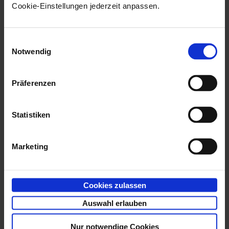
Die anderen Events
Cookie-Einstellungen jederzeit anpassen.
werden durch Aktionen
mit Objekten ausgelöst
Einwilligungsauswahl
und sind innerhalb der
Notwendig
Baumstruktur diesen
Objekttypen zugeordnet.
Präferenzen
Serverseitige Events
Clientseitige Events
Statistiken
Webclientseitige
Events
Marketing
Clientseitige
Sammeländerungsevents
Cookies zulassen
Auswahl erlauben
So erstellen Sie ein Event:
Nur notwendige Cookies
Markieren Sie den Eintrag
allgemeine Events
oder