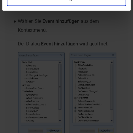
ein Objekt.
Wählen Sie
Event
hinzufügen
aus dem
Kontextmenü.
Der Dialog
Event hinzufügen
wird geöffnet.