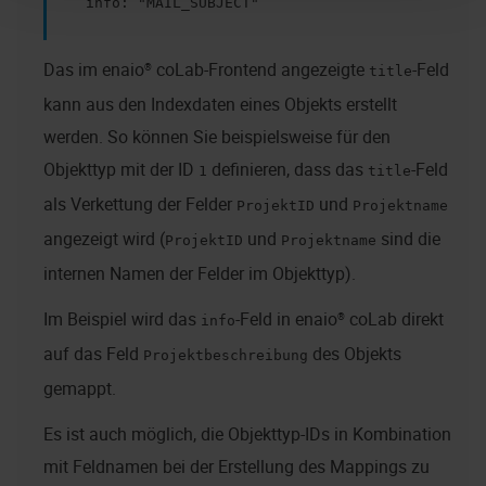
   info: "MAIL_SUBJECT"
Das im
enaio® coLab
-Frontend angezeigte
-Feld
title
kann aus den Indexdaten eines Objekts erstellt
werden. So können Sie beispielsweise für den
Objekttyp mit der ID
definieren, dass das
-Feld
1
title
als Verkettung der Felder
und
ProjektID
Projektname
angezeigt wird (
und
sind die
ProjektID
Projektname
internen Namen der Felder im Objekttyp).
Im Beispiel wird das
-Feld in
enaio® coLab
direkt
info
auf das Feld
des Objekts
Projektbeschreibung
gemappt.
Es ist auch möglich, die Objekttyp-IDs in Kombination
mit Feldnamen bei der Erstellung des Mappings zu