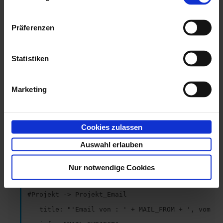
1:

#Projekt

Präferenzen
   title: "ProjektID + ' ' + Projektname"

   info: "Projektbeschreibung"

Statistiken
6488065:

#Projekt -> Projekt_Sonstiges

Marketing
   title: "Kurztext"

   info: "Typ"

262144:

Cookies zulassen
#Projekt -> Projekt_Dokument

Auswahl erlauben
   title: "Titel"

   info: "Beschreibung"

Nur notwendige Cookies
393217:

#Projekt -> Projekt_Email

   title: "'Email von : ' + MAIL_FROM + ', vom ' 