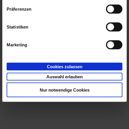
components of
enaio®
and are required for operating
the platform and the proper functioning of the
Präferenzen
individual
enaio®
components.
Statistiken
Use the component setups from the
\Backend
directory to install the services.
Marketing
Cookies zulassen
Auswahl erlauben
Nur notwendige Cookies