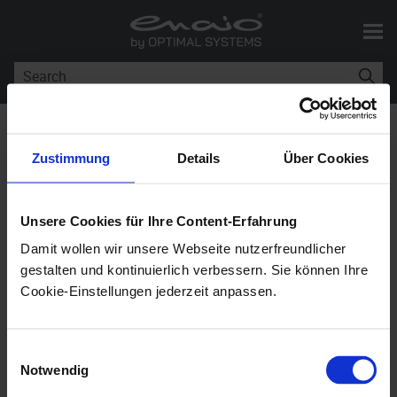
Skip To Main Content
You are here:
Services
Zustimmung
Details
Über Cookies
Services
Unsere Cookies für Ihre Content-Erfahrung
enaio®
11.10
Damit wollen wir unsere Webseite nutzerfreundlicher
gestalten und kontinuierlich verbessern. Sie können Ihre
Core services include
enaio® gateway
, as a
Cookie-Einstellungen jederzeit anpassen.
communication interface, , as a viewing service, and
the
enaio® documentviewer
REST interface.
enaio®
Einwilligungsauswahl
appconnector
The core services are default
Notwendig