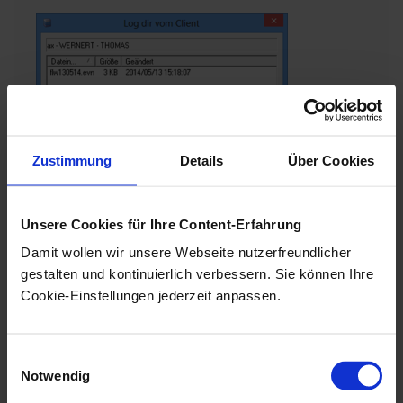
Zustimmung
Details
Über Cookies
Unsere Cookies für Ihre Content-Erfahrung
Sie markieren die gewünschten Protokolle, geben ein
Damit wollen wir unsere Webseite nutzerfreundlicher
Verzeichnis an und klicken auf
Herunterladen
.
gestalten und kontinuierlich verbessern. Sie können Ihre
Cookie-Einstellungen jederzeit anpassen.
Verbindungen mit anderen Servern
In diesem Bereich sind alle aktuellen Verbindungen
Einwilligungsauswahl
Notwendig
zu Servern aus der Serverfamilie aufgelistet.