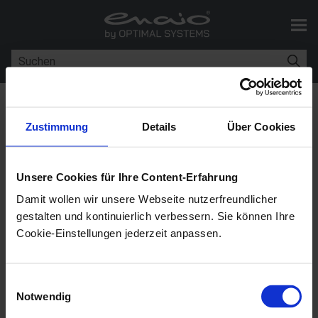
Zu Hauptinhalt springen
Sie sind hier:
Best Practices
Zustimmung
Details
Über Cookies
Best Practices
Unsere Cookies für Ihre Content-Erfahrung
enaio®
11.0
Damit wollen wir unsere Webseite nutzerfreundlicher
gestalten und kontinuierlich verbessern. Sie können Ihre
Zur Unterstützung stellen wir Ihnen im Folgenden von
Cookie-Einstellungen jederzeit anpassen.
uns gemachte Erfahrungen als Best-Practice-
Beispiele zur Verfügung.
Einwilligungsauswahl
Notwendig
Applikationsserver