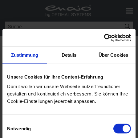
Skip To Main Content
Sie sind hier:
Workflowkomponenten
Zustimmung
Details
Über Cookies
Workflowkomponenten
Unsere Cookies für Ihre Content-Erfahrung
Damit wollen wir unsere Webseite nutzerfreundlicher
enaio®
11.0
gestalten und kontinuierlich verbessern. Sie können Ihre
Cookie-Einstellungen jederzeit anpassen.
Ein Workflow besteht aus einem Workflowmodell und
Personen, die dem Workflowmodell zugeordnet sind.
Einwilligungsauswahl
Notwendig
Personen werden als Objekte einer Organisation