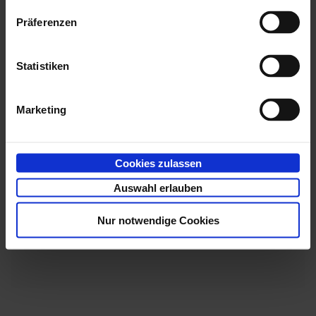
Präferenzen
Wählen Sie über das Eigenschaftsfenster eines
Textfelds in der Zeile
Katalog
den Eintrag
AddOn
, um
die Registerkarte
AddOn
einzublenden.
Statistiken
Über den Dateiauswahldialog wählen Sie die Datei
Marketing
aus dem Installationsverzeichnis von
axaddidx.dll
enaio® editor
und den Administrationskomponenten.
Cookies zulassen
Auf einer Maske kann das ID-AddOn nur
Auswahl erlauben
einmal benutzt werden.
Nur notwendige Cookies
Weitere Konfigurationen sind nicht notwendig.