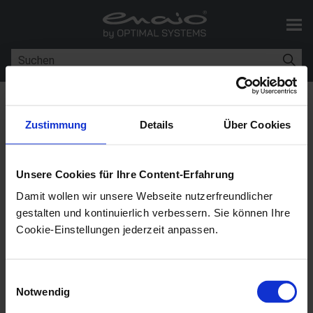
Zu Hauptinhalt springen
Sie sind hier:
Dialogelemente
>
AddOns für Textfelder
>
ID-AddOn
Zustimmung
Details
Über Cookies
ID-AddOn
Unsere Cookies für Ihre Content-Erfahrung
Damit wollen wir unsere Webseite nutzerfreundlicher
enaio® editor
11.10
gestalten und kontinuierlich verbessern. Sie können Ihre
Cookie-Einstellungen jederzeit anpassen.
Das ID-AddOn trägt in das Indexdatenfeld die Objekt-
ID ein. Die Objekt-ID ist eine eindeutige und
Einwilligungsauswahl
fortlaufende Nummer, die jedem
enaio®
-Objekt beim
Notwendig
Anlegen automatisch zugewiesen wird.