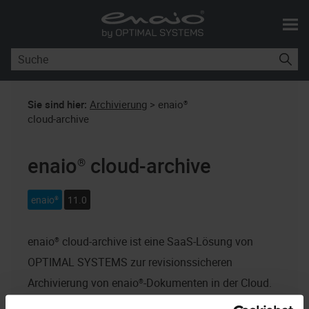
Skip To Main Content
Sie sind hier:
Archivierung
>
enaio®
cloud-archive
enaio® cloud-archive
enaio®
11.0
enaio® cloud-archive
ist eine SaaS-Lösung von
OPTIMAL SYSTEMS
zur revisionssicheren
Archivierung von
enaio®
-Dokumenten in der Cloud.