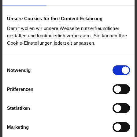
Unsere Cookies für Ihre Content-Erfahrung
Damit wollen wir unsere Webseite nutzerfreundlicher
gestalten und kontinuierlich verbessern. Sie können Ihre
Cookie-Einstellungen jederzeit anpassen.
Einwilligungsauswahl
Notwendig
Präferenzen
Objekte können verknüpft werden.
Markieren Sie die Option
Schreibschutz prüfen
, kann
Statistiken
ein Benutzer Objekte nur verknüpfen, wenn er über die
Schreibrechte auf beide Objekte verfügt.
Marketing