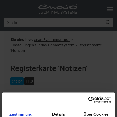
Skip To Main Content
Sie sind hier:
enaio® administrator
>
Einstellungen für das Gesamtsystem
>
Registerkarte
'Notizen'
Registerkarte 'Notizen'
enaio®
11.0
Zustimmung
Details
Über Cookies