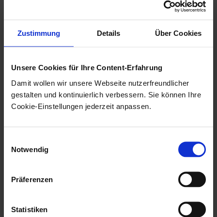
Benutzerverwaltung verwendet.
Um Benutzer aus dem Verzeichnisdienst in die
Zustimmung
Details
Über Cookies
enaio®
-Benutzerverwaltung zu übertragen, müssen
Sie das LDAP-Attribut, das Sie für die eindeutige
Unsere Cookies für Ihre Content-Erfahrung
Benutzerbezeichnung verwenden, der
Damit wollen wir unsere Webseite nutzerfreundlicher
Benutzerbezeichnung 'Name' zuordnen.
gestalten und kontinuierlich verbessern. Sie können Ihre
Optional können Sie den Bezeichnungen
Cookie-Einstellungen jederzeit anpassen.
'vollständiger Name' und 'Bemerkung' LDAP-Attribute
zuordnen, um die entsprechenden Daten zusätzlich
Einwilligungsauswahl
Notwendig
zum 'Namen' in die Benutzerverwaltung zu
übernehmen.
Präferenzen
Jede Bezeichnung, der Sie ein LDAP-Attribut
zuordnen, können Sie innerhalb der
Statistiken
Benutzerverwaltung verwenden, um nach Benutzern