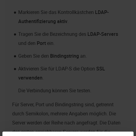
Markieren Sie das Kontrollkästchen
LDAP-
Authentifizierung aktiv
.
Tragen Sie die Bezeichnung des
LDAP-Servers
und den
Port
ein.
Geben Sie den
Bindingstring
an.
Aktivieren Sie für LDAP-S die Option
SSL
verwenden
.
Die Verbindung können Sie testen.
Für Server, Port und Bindingstring sind, getrennt
durch Semikolon, mehrere Angaben möglich. Die
Server werden der Reihe nach angefragt. Die Daten
des ersten erreichbaren Servers werden für die