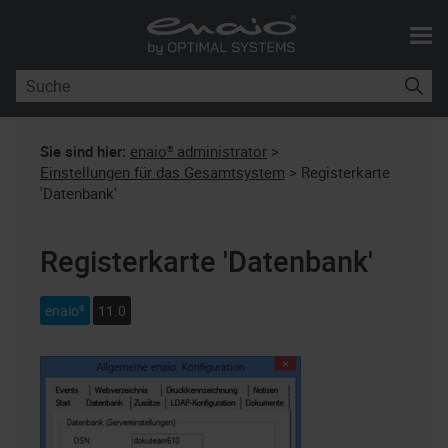
Skip To Main Content
Sie sind hier:
enaio® administrator
>
Einstellungen für das Gesamtsystem
>
Registerkarte
'Datenbank'
Registerkarte 'Datenbank'
enaio®
11.0