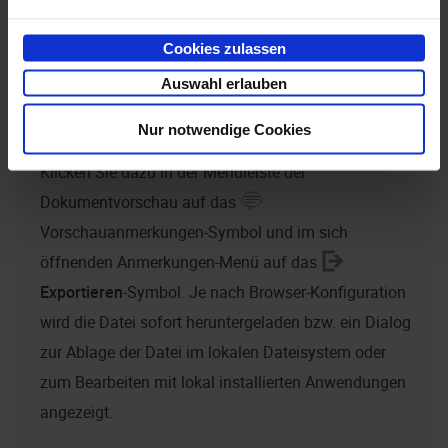
Cookies zulassen
Dateien exportieren
Auswahl erlauben
Die Dokumentvorschau bietet Ihnen die Möglichkeit,
Nur notwendige Cookies
die ausgewählte Datei im PDF-Format zu exportieren.
Klicken Sie dazu in der Menüleiste der
Dokumentvorschau auf das
Vorschauanmerkungen-Symbol und im sich
öffnenden Anmerkungen-Menü auf das
Exportieren
-Symbol. Je nach Browser-Konfiguration
wird die Datei sofort heruntergeladen bzw. ein Dialog
zur Ablage der Datei im lokalen Dateisystem oder
zum Bearbeiten mit lokal installierten Anwendungen
angezeigt.