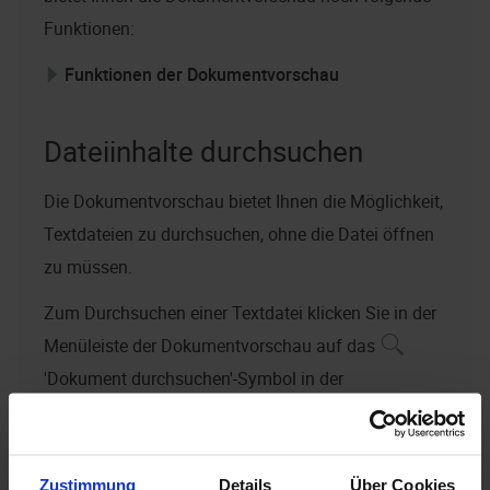
Funktionen:
Funktionen der Dokumentvorschau
Dateiinhalte durchsuchen
Die Dokumentvorschau bietet Ihnen die Möglichkeit,
Textdateien zu durchsuchen, ohne die Datei öffnen
zu müssen.
Zum Durchsuchen einer Textdatei klicken Sie in der
Menüleiste der Dokumentvorschau auf das
'Dokument durchsuchen'-Symbol in der
Dokumentvorschau. In der sich öffnenden
Suchmaske haben Sie die Möglichkeit,
Zustimmung
Details
Über Cookies