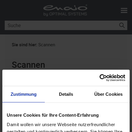
Skip To Main Content
Sie sind hier:
Scannen
Scannen
enaio® capture
10.10
Zustimmung
Details
Über Cookies
Starten Sie einen Batch, der einem Scan-
Subprogramm zugeordnet ist, über Doppelklick auf
das Batch-Symbol, einem Klick auf das
Unsere Cookies für Ihre Content-Erfahrung
Bearbeiten
-Symbol im Menüband oder über den
Damit wollen wir unsere Webseite nutzerfreundlicher
gestalten und kontinuierlich verbessern. Sie können Ihre