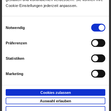
Eintrag
Bearbeiten
im Kontextmenü, wird das
Cookie-Einstellungen jederzeit anpassen.
Scanfenster geöffnet.
Einwilligungsauswahl
Notwendig
Präferenzen
Statistiken
Marketing
Cookies zulassen
Die Scanfenster der TWAIN-Schnittstelle und der
Auswahl erlauben
Scan-Subprogramme, die auf Technologien von