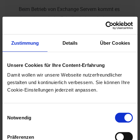
Beim Betrieb von Exchange Servern kommt es
dazu, dass mit der Zeit die darin enthaltenen
Ordner in ihrer Größe so anwachsen, dass die
Performanz des Exchange Servers beeinträchtigt
Zustimmung
Details
Über Cookies
wird. Mit
enaio® exchange
können Sie nach
detaillierten und flexibel konfigurierbaren Regeln E-
Mails zur Ablage an den
enaio® server
weiterleiten.
Unsere Cookies für Ihre Content-Erfahrung
Damit wollen wir unsere Webseite nutzerfreundlicher
Herauslösen von Anlagen
gestalten und kontinuierlich verbessern. Sie können Ihre
Cookie-Einstellungen jederzeit anpassen.
Statt Exchange E-Mails ganz auszulagern, können
die in der Regel kleinen E-Mails beibehalten und
nur die Anlagen ausgelagert und durch
Einwilligungsauswahl
Notwendig
Verknüpfungen ersetzt werden. Damit bleiben die
Daten für die Benutzer in der gewohnten
Präferenzen
Umgebung zugänglich, zugleich wird der