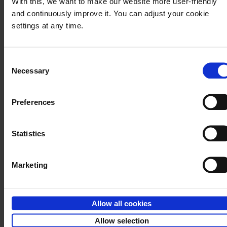
With this, we want to make our website more user-friendly
and continuously improve it. You can adjust your cookie
Statistiken (4)
settings at any time.
Statistik-Cookies erfassen
Informationen anonym. Diese
Consent
Informationen helfen uns zu verstehen,
Necessary
Selection
wie unsere Besucher unsere Website
nutzen.
Preferences
Maximale
Name
Anbieter
Zweck
Speicherdauer
Statistics
_ga
Google
Registriert
2
eine
Jahre
eindeutige ID,
Marketing
die verwendet
wird, um
statistische
Allow all cookies
Daten dazu,
Allow selection
wie der